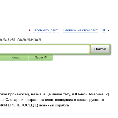
Запомнить сайт
Словарь на свой сайт
RU
едии на Академике
Найти!
Книги
Игры ⚽
отное броненосец, назыв. еще иначе тату, в Южной Америке. 2)
в. Словарь иностранных слов, вошедших в состав русского
Л ИЛИ БРОНЕНОСЕЦ 1) военный корабль …