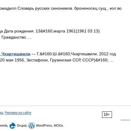
армадилл Словарь русских синонимов. броненосец сущ., кол во
 Дата рождения: 13&#160;марта 1961(1961 03 13)
я Гражданство …
а Чхартишвили
— Г.&#160;Ш.&#160;Чхартишвили, 2012 год
 20 мая 1956, Зестафони, Грузинская ССР, СССР)&#160; …
ка
,
Реклама на сайте
18+
omla,
Drupal,
WordPress, MODx.