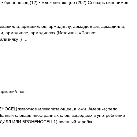
2 • броненосец (12) • млекопитающее (202) Словарь синонимов
мадилла, армадиллов, армадиллу, армадиллам, армадилла,
и, армадилле, армадиллах (Источник: «Полная
Зализняку») …
. армади/ллов …
ОСЕЦ животное млекопитающее, в южн. Америке; тело
Полный словарь иностранных слов, вошедших в употребление
РМАДИЛЛ ИЛИ БРОНЕНОСЕЦ 1) военный корабль,