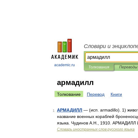
Словари и энциклоп
academic.ru
Толкования
Переводы
армадилл
Толкование
Перевод
Книги
АРМАДИЛЛ
— (исп. armadillo). 1) жив
1
название военных кораблей броненосце
языка. Чудинов А.Н., 1910. АРМАДИЛ
Словарь иностранных слов русского языка