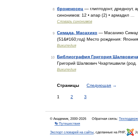
броненосец
— глиптодонт, дредноут, 
8
синонимов: 12 • апар (2) • армадил …
Словарь синонимов
Симада, Масахико
— Масахико Симада
9
(51&#160;год) Место рождения: Япони
Википедия
Библиография Григория Шалвович
10
Григорий Шалвович Чхартишвили (род.
Википедия
Страницы
Следующая
→
1
2
3
© Академик, 2000-2026
Обратная связь:
Техподдерж
👣 Путешествия
Экспорт словарей на сайты
, сделанные на PHP,
Jo